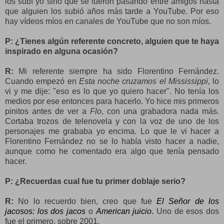
los subí yo sino que se fueron pasando entre amigos hasta
que alguien los subió años más tarde a YouTube. Por eso
hay vídeos míos en canales de YouTube que no son míos.
P: ¿Tienes algún referente concreto, alguien que te haya
inspirado en alguna ocasión?
R:
Mi referente siempre ha sido Florentino Fernández.
Cuando empezó en
Esta noche cruzamos el Mississippi,
lo
vi y me dije: "eso es lo que yo quiero hacer". No tenía los
medios por ese entonces para hacerlo. Yo hice mis primeros
pinitos antes de ver a
Flo
, con una grabadora nada más.
Cortaba trozos de telenovela y con la voz de uno de los
personajes me grababa yo encima. Lo que le vi hacer a
Florentino Fernández no se lo había visto hacer a nadie,
aunque como he comentado era algo que tenía pensado
hacer.
P: ¿Recuerdas cual fue tu primer doblaje serio?
R:
No lo recuerdo bien, creo que fue
El Señor de los
jacosos: los dos
jacos
o
American juicio
.
Uno de esos dos
fue el primero, sobre 2001.