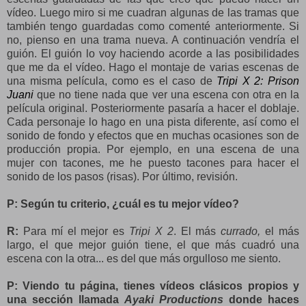
vídeo. Luego miro si me cuadran algunas de las tramas que
también tengo guardadas como comenté anteriormente. Si
no, pienso en una trama nueva. A continuación vendría el
guión. El guión lo voy haciendo acorde a las posibilidades
que me da el vídeo. Hago el montaje de varias escenas de
una misma película, como es el caso de
Tripi X 2: Prison
Juani
que no tiene nada que ver una escena con otra en la
película original. Posteriormente pasaría a hacer el doblaje.
Cada personaje lo hago en una pista diferente, así como el
sonido de fondo y efectos que en muchas ocasiones son de
producción propia. Por ejemplo, en una escena de una
mujer con tacones, me he puesto tacones para hacer el
sonido de los pasos (risas). Por último, revisión.
P: Según tu criterio, ¿cuál es tu mejor vídeo?
R:
Para mí el mejor es
Tripi X 2
. El más
currado,
el más
largo, el que mejor guión tiene, el que más cuadró una
escena con la otra... es del que más orgulloso me siento.
P: Viendo tu página, tienes vídeos clásicos propios y
una sección llamada
Ayaki Productions
donde haces