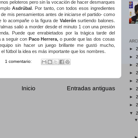
enos peloteros pero sin la vocación de hacer desmarques
jemplo
Asdrúbal
. Por tanto, con todos esos ingredientes
de mis pensamientos antes de iniciarse el partido- como
ue lo acompañe o la figura de
Valerón
surtiendo balones.
almas salió a morder desde el minuto 1 con una presión
menda. Puede que enrabietados por la trágica tarde del
a a seguir con
Paco Herrera,
o puede que las dos cosas
ARC
 equipo sin hacer un juego brillante me gustó mucho,
►
 fútbol la idea es más importante que los nombres.
►
1 comentario:
►
►
►
Inicio
Entradas antiguas
►
►
►
▼