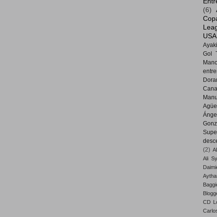
Entr
(6)
Cop
Lea
USA
Ayak
Gol 
Manc
entr
Dora
Cana
Manu
Agüe
Ánge
Gonz
Supe
desc
(2)
A
Ali S
Daimi
Aytha
Baggi
Blogg
CD Lo
Carlo