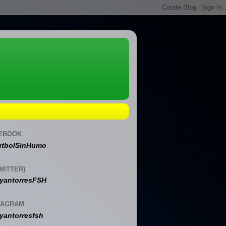
EBOOK
tbolSinHumo
WITTER)
yantorresFSH
TAGRAM
yantorresfsh