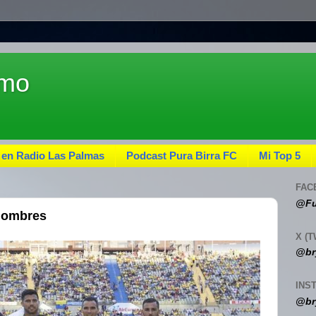
umo
 en Radio Las Palmas
Podcast Pura Birra FC
Mi Top 5
FAC
@Fu
 nombres
X (T
@br
INS
@br