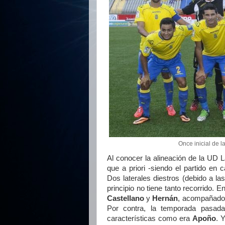
Once inicial de l
Al conocer la alineación de la UD 
que a priori -siendo el partido en
Dos laterales diestros (debido a la
principio no tiene tanto recorrido.
Castellano
y
Hernán
, acompañad
Por contra, la temporada pasada
características como era
Apoño
. 