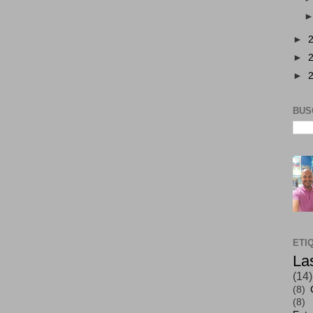
►
►
►
BUS
ETI
La
(14)
(8)
(8)