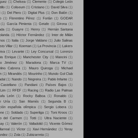
guez
(1)
Chelsea
(1)
Clemente
(1)
Colegio León
illo
(1)
Coliseum
(1)
Cristiano
(1)
David Silva
(1)
d
(1)
Del Piero
(1)
Digital Plus
(1)
Don Balón
(1)
o
(1)
Florentino Pérez
(1)
Forlán
(1)
GOEAR
(1)
García Pimienta
(1)
Getafe
(1)
Girona
(1)
ada
(1)
Guayre
(1)
Henry
(1)
Hernán Santana
olanda
(1)
Héctor Fernández
(1)
Inter de Milán
nos
(1)
Italia
(1)
Jorge Valdano
(1)
Julio Salinas
sto Villar
(1)
Koeman
(1)
La Provincia
(1)
Lakers
iva
(1)
Levante
(1)
Ley Concursal
(1)
Lorenzo
uis Enrique
(1)
Manchester City
(1)
Mancini
(1)
lo Jiménez
(1)
Maradona
(1)
Marca TV
(1)
lino Cabrera
(1)
Mauro Quiroga
(1)
Michael
n
(1)
Mirandés
(1)
Mourinho
(1)
Mundo Gol Club
dal
(1)
Nando
(1)
Negreira
(1)
Pablo Infante
(1)
Castellano
(1)
Pandiani
(1)
Países Bajos
(1)
 Lim
(1)
RFEF
(1)
Racing
(1)
Radio Las Palmas
afa León
(1)
Rocky Balboa
(1)
Ronaldo
(1)
n Uría
(1)
San Mamés
(1)
Segunda B
(1)
ción española olímpica
(1)
Sergio Lobera
(1)
one
(1)
Soldado
(1)
Superliga
(1)
Toni Kroos
(1)
eo del Carmen
(1)
Totti
(1)
Ultra Naciente
(1)
uay
(1)
Valerón
(1)
Valladolid
(1)
Vicente Gómez
llarreal
(1)
Víctor
(1)
Xavi Hernández
(1)
Yeray
ández
(1)
Zola
(1)
Zubizarreta
(1)