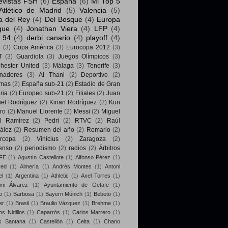
evistas FSH
(6)
España
(6)
Mi Top 5
Atlético de Madrid
(5)
Valencia
(5)
a del Rey
(4)
Del Bosque
(4)
Europa
gue
(4)
Jonathan Viera
(4)
LFP
(4)
 94
(4)
derbi canario
(4)
playoff
(4)
i
(3)
Copa América
(3)
Eurocopa 2012
(3)
T
(3)
Guardiola
(3)
Juegos Olímpicos
(3)
hester United
(3)
Málaga
(3)
Tenerife
(3)
enadores
(3)
Al Thani
(2)
Deportivo
(2)
mas
(2)
España sub-21
(2)
Estadio de Gran
ria
(2)
Europeo sub-21
(2)
Filiales
(2)
Juan
el Rodríguez
(2)
Kirian Rodríguez
(2)
Kun
ro
(2)
Manuel Llorente
(2)
Messi
(2)
Miguel
l Ramírez
(2)
Pedri
(2)
RTVC
(2)
Raúl
ález
(2)
Resumen del año
(2)
Romario
(2)
rcopa
(2)
Vinícius
(2)
Zaragoza
(2)
enso
(2)
periodismo
(2)
radios
(2)
Árbitros
FE
(1)
Agustín Castellote
(1)
Alfonso Pérez
(1)
yed
(1)
Almería
(1)
Andrés Montes
(1)
Antoni
el
(1)
Argentina
(1)
Athletic
(1)
Axel Torres
(1)
mi Álvarez
(1)
Ayuntamiento de Getafe
(1)
o
(1)
Barbosa
(1)
Bayern Múnich
(1)
Bebeto
(1)
er
(1)
Brasil
(1)
Braulio Vázquez
(1)
Brehme
(1)
s Nidillos
(1)
Caparrós
(1)
Carlos Marrero
(1)
s Santana
(1)
Castellón
(1)
Celta
(1)
Chano