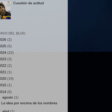
Cuestión de actitud
HIVO DEL BLOG
2026
(2)
2025
(5)
2024
(22)
2023
(3)
2022
(2)
2021
(1)
2020
(19)
2015
(1)
2014
(5)
▼
agosto
(1)
La idea por encima de los nombres
►
abril
(1)