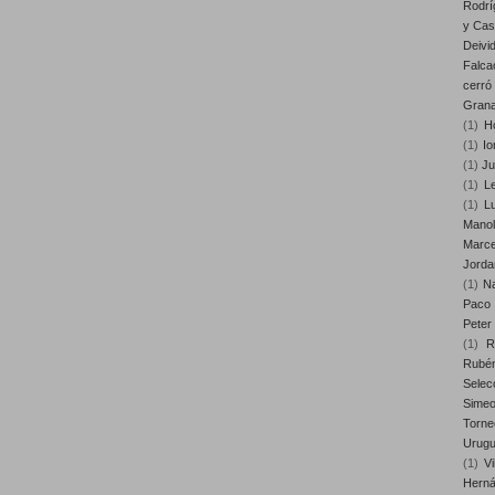
Rodrí
y Cast
Deivi
Falca
cerró
Gran
(1)
H
(1)
Io
(1)
Ju
(1)
Le
(1)
L
Mano
Marce
Jorda
(1)
Na
Paco 
Peter
(1)
R
Rubé
Selec
Sime
Torn
Urug
(1)
Vi
Hern