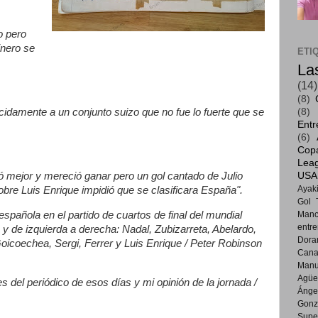
o pero
inero se
ETI
La
(14)
(8)
(8)
damente a un conjunto suizo que no fue lo fuerte que se
Entr
(6)
Cop
Lea
 mejor y mereció ganar pero un gol cantado de Julio
USA
Ayak
sobre Luis Enrique impidió que se clasificara España".
Gol 
 española en el partido de cuartos de final del mundial
Manc
entr
o y de izquierda a derecha: Nadal, Zubizarreta, Abelardo,
Dora
oicoechea, Sergi, Ferrer y Luis Enrique / Peter Robinson
Cana
Manu
Agüe
 del periódico de esos días y mi opinión de la jornada /
Ánge
Gonz
Supe