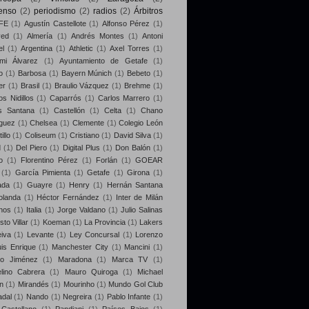
enso
(2)
periodismo
(2)
radios
(2)
Árbitros
FE
(1)
Agustín Castellote
(1)
Alfonso Pérez
(1)
yed
(1)
Almería
(1)
Andrés Montes
(1)
Antoni
el
(1)
Argentina
(1)
Athletic
(1)
Axel Torres
(1)
mi Álvarez
(1)
Ayuntamiento de Getafe
(1)
o
(1)
Barbosa
(1)
Bayern Múnich
(1)
Bebeto
(1)
er
(1)
Brasil
(1)
Braulio Vázquez
(1)
Brehme
(1)
s Nidillos
(1)
Caparrós
(1)
Carlos Marrero
(1)
s Santana
(1)
Castellón
(1)
Celta
(1)
Chano
guez
(1)
Chelsea
(1)
Clemente
(1)
Colegio León
illo
(1)
Coliseum
(1)
Cristiano
(1)
David Silva
(1)
d
(1)
Del Piero
(1)
Digital Plus
(1)
Don Balón
(1)
o
(1)
Florentino Pérez
(1)
Forlán
(1)
GOEAR
(1)
García Pimienta
(1)
Getafe
(1)
Girona
(1)
ada
(1)
Guayre
(1)
Henry
(1)
Hernán Santana
olanda
(1)
Héctor Fernández
(1)
Inter de Milán
nos
(1)
Italia
(1)
Jorge Valdano
(1)
Julio Salinas
sto Villar
(1)
Koeman
(1)
La Provincia
(1)
Lakers
iva
(1)
Levante
(1)
Ley Concursal
(1)
Lorenzo
uis Enrique
(1)
Manchester City
(1)
Mancini
(1)
lo Jiménez
(1)
Maradona
(1)
Marca TV
(1)
lino Cabrera
(1)
Mauro Quiroga
(1)
Michael
n
(1)
Mirandés
(1)
Mourinho
(1)
Mundo Gol Club
dal
(1)
Nando
(1)
Negreira
(1)
Pablo Infante
(1)