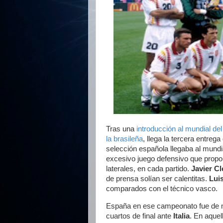
Tras una
introducción al mundial
del
la brasileña
, llega la tercera entreg
selección española llegaba al mundi
excesivo juego defensivo que propo
laterales, en cada partido.
Javier C
de prensa solían ser calentitas.
Lui
comparados con el técnico vasco.
España en ese campeonato fue de m
cuartos de final ante
Italia
. En aquel