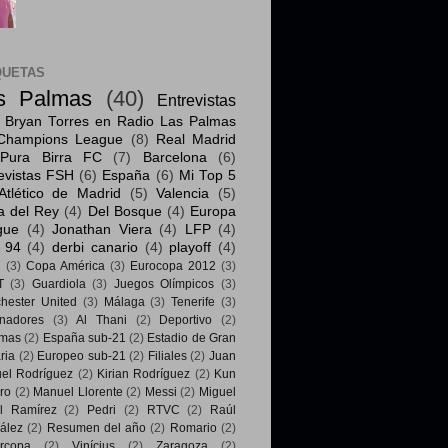
QUETAS
s Palmas
(40)
Entrevistas
Bryan Torres en Radio Las Palmas
Champions League
(8)
Real Madrid
Pura Birra FC
(7)
Barcelona
(6)
evistas FSH
(6)
España
(6)
Mi Top 5
Atlético de Madrid
(5)
Valencia
(5)
a del Rey
(4)
Del Bosque
(4)
Europa
gue
(4)
Jonathan Viera
(4)
LFP
(4)
 94
(4)
derbi canario
(4)
playoff
(4)
i
(3)
Copa América
(3)
Eurocopa 2012
(3)
T
(3)
Guardiola
(3)
Juegos Olímpicos
(3)
hester United
(3)
Málaga
(3)
Tenerife
(3)
enadores
(3)
Al Thani
(2)
Deportivo
(2)
mas
(2)
España sub-21
(2)
Estadio de Gran
ria
(2)
Europeo sub-21
(2)
Filiales
(2)
Juan
el Rodríguez
(2)
Kirian Rodríguez
(2)
Kun
ro
(2)
Manuel Llorente
(2)
Messi
(2)
Miguel
l Ramírez
(2)
Pedri
(2)
RTVC
(2)
Raúl
ález
(2)
Resumen del año
(2)
Romario
(2)
rcopa
(2)
Vinícius
(2)
Zaragoza
(2)