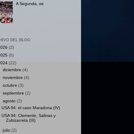
A Segunda, oe
HIVO DEL BLOG
2026
(2)
2025
(5)
2024
(22)
►
diciembre
(4)
►
noviembre
(4)
►
octubre
(3)
►
septiembre
(2)
▼
agosto
(2)
USA 94: el caso Maradona (IV)
USA 94: Clemente, Salinas y
Zubizarreta (III)
►
julio
(2)