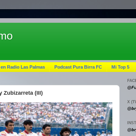
umo
 en Radio Las Palmas
Podcast Pura Birra FC
Mi Top 5
FAC
@Fu
Zubizarreta (III)
X (T
@br
INS
@br