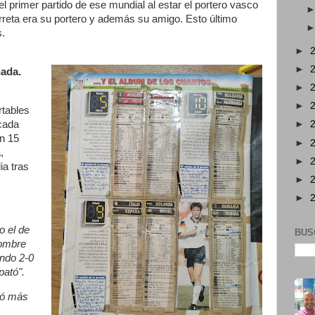
l primer partido de ese mundial al estar el portero vasco
reta era su portero y además su amigo. Esto último
s.
►
►
nada.
►
►
rtables
cada
►
on 15
►
,
►
ia tras
►
►
o el de
BUS
hombre
ando 2-0
pató".
ió más