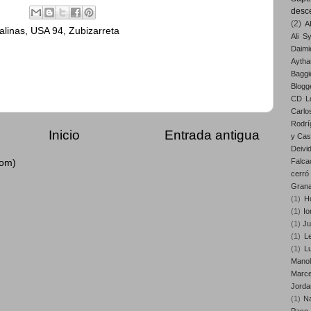
desc
(2)
A
alinas
,
USA 94
,
Zubizarreta
Ali S
Daimi
Aytha
Baggi
Blogg
CD Lo
Carlo
Rodrí
Inicio
Entrada antigua
y Cast
Deivi
Falca
tom)
cerró
Gran
(1)
H
(1)
Io
(1)
Ju
(1)
Le
(1)
L
Mano
Marce
Jorda
(1)
Na