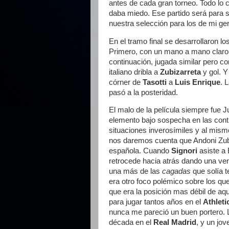
antes de cada gran torneo. Todo lo 
daba miedo. Ese partido será para s
nuestra selección para los de mi ge
En el tramo final se desarrollaron l
Primero, con un mano a mano clar
continuación, jugada similar pero c
italiano dribla a
Zubizarreta
y gol. Y
córner de
Tasotti
a
Luis Enrique
. 
pasó a la posteridad.
El malo de la película siempre fue J
elemento bajo sospecha en las cont
situaciones inverosímiles y al mismo 
nos daremos cuenta que Andoni Zubi
española. Cuando
Signori
asiste a 
retrocede hacia atrás dando una vent
una más de las
cagadas
que solía t
era otro foco polémico sobre los que
que era la posición mas débil de aq
para jugar tantos años en el
Athleti
nunca me pareció un buen portero. 
década en el
Real Madrid
, y un jo