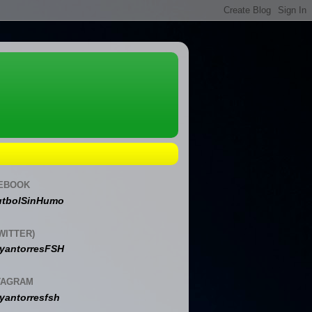
EBOOK
tbolSinHumo
WITTER)
yantorresFSH
TAGRAM
yantorresfsh