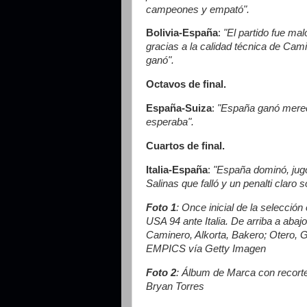
campeones y empató".
Bolivia-España
:
"El partido fue mal
gracias a la calidad técnica de Cam
ganó".
Octavos de final.
España-Suiza
:
"España ganó mereci
esperaba".
Cuartos de final.
Italia-España
:
"España dominó, jugó
Salinas que falló y un penalti claro 
Foto 1
: Once inicial de la selección
USA 94 ante Italia. De arriba a abaj
Caminero, Alkorta, Bakero; Otero, G
EMPICS vía Getty Imagen
Foto 2
: Álbum de Marca con recortes
Bryan Torres