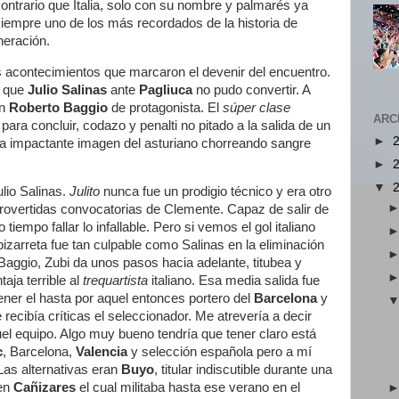
contrario que Italia, solo con su nombre y palmarés ya
iempre uno de los más recordados de la historia de
neración.
os acontecimientos que marcaron el devenir del encuentro.
o que
Julio Salinas
ante
Pagliuca
no pudo convertir. A
on
Roberto Baggio
de protagonista. El
súper clase
ARC
 para concluir, codazo y penalti no pitado a la salida de un
►
La impactante imagen del asturiano chorreando sangre
►
▼
ulio Salinas.
Julito
nunca fue un prodigio técnico y era otro
rovertidas convocatorias de Clemente. Capaz de salir de
tiempo fallar lo infallable. Pero si vemos el gol italiano
zarreta fue tan culpable como Salinas en la eliminación
Baggio, Zubi da unos pasos hacia adelante, titubea y
aja terrible al
trequartista
italiano. Esa media salida fue
ener el hasta por aquel entonces portero del
Barcelona
y
 recibía críticas el seleccionador. Me atrevería a decir
uel equipo. Algo muy bueno tendría que tener claro está
c
, Barcelona,
Valencia
y selección española pero a mí
Las alternativas eran
Buyo
, titular indiscutible durante una
ven
Cañizares
el cual militaba hasta ese verano en el