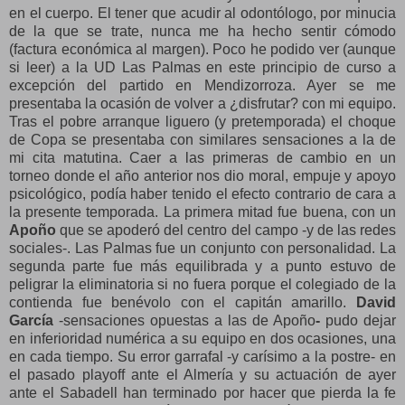
en el cuerpo. El tener que acudir al odontólogo, por minucia
de la que se trate, nunca me ha hecho sentir cómodo
(factura económica al margen). Poco he podido ver (aunque
si leer) a la UD Las Palmas en este principio de curso a
excepción del partido en Mendizorroza. Ayer se me
presentaba la ocasión de volver a ¿disfrutar? con mi equipo.
Tras el pobre arranque liguero (y pretemporada) el choque
de Copa se presentaba con similares sensaciones a la de
mi cita matutina. Caer a las primeras de cambio en un
torneo donde el año anterior nos dio moral, empuje y apoyo
psicológico, podía haber tenido el efecto contrario de cara a
la presente temporada. La primera mitad fue buena, con un
Apoño
que se apoderó del centro del campo -y de las redes
sociales-. Las Palmas fue un conjunto con personalidad. La
segunda parte fue más equilibrada y a punto estuvo de
peligrar la eliminatoria si no fuera porque el colegiado de la
contienda fue benévolo con el capitán amarillo.
David
García
-sensaciones opuestas a las de Apoño
-
pudo dejar
en inferioridad numérica a su equipo en dos ocasiones, una
en cada tiempo. Su error garrafal -y carísimo a la postre- en
el pasado playoff ante el Almería y su actuación de ayer
ante el Sabadell han terminado por hacer que pierda la fe