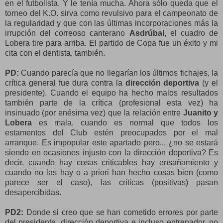
en el futbolista. Y le tenía mucha. Ahora sólo queda que el
torneo del K.O. sirva como revulsivo para el campeonato de
la regularidad y que con las últimas incorporaciones más la
irrupción del correoso canterano
Asdrúbal
, el cuadro de
Lobera tire para arriba. El partido de Copa fue un éxito y mi
cita con el dentista, también.
PD:
Cuando parecía que no llegarían los últimos fichajes,
la
crítica general fue dura contra la
dirección deportiva
(y el
presidente). Cuando el equipo ha hecho malos resultados
también parte de la crítica (profesional esta vez) ha
insinuado (por enésima vez) que la relación entre
Juanito y
Lobera
es mala, cuando es normal que todos los
estamentos del Club estén preocupados por el mal
arranque. Es impopular este apartado pero... ¿no se estará
siendo en ocasiones injusto con la dirección deportiva? Es
decir, cuando hay cosas criticables hay ensañamiento y
cuando no las hay o a priori han hecho cosas bien (como
parece ser el caso), las críticas (positivas) pasan
desapercibidas.
PD2:
Donde si creo que se han cometido errores por parte
del presidente, dirección deportiva e incluso entrenador, no