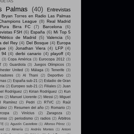
QUETAS
s Palmas
(40)
Entrevistas
Bryan Torres en Radio Las Palmas
Champions League
(8)
Real Madrid
Pura Birra FC
(7)
Barcelona
(6)
evistas FSH
(6)
España
(6)
Mi Top 5
Atlético de Madrid
(5)
Valencia
(5)
a del Rey
(4)
Del Bosque
(4)
Europa
gue
(4)
Jonathan Viera
(4)
LFP
(4)
 94
(4)
derbi canario
(4)
playoff
(4)
i
(3)
Copa América
(3)
Eurocopa 2012
(3)
T
(3)
Guardiola
(3)
Juegos Olímpicos
(3)
hester United
(3)
Málaga
(3)
Tenerife
(3)
enadores
(3)
Al Thani
(2)
Deportivo
(2)
mas
(2)
España sub-21
(2)
Estadio de Gran
ria
(2)
Europeo sub-21
(2)
Filiales
(2)
Juan
el Rodríguez
(2)
Kirian Rodríguez
(2)
Kun
ro
(2)
Manuel Llorente
(2)
Messi
(2)
Miguel
l Ramírez
(2)
Pedri
(2)
RTVC
(2)
Raúl
ález
(2)
Resumen del año
(2)
Romario
(2)
rcopa
(2)
Vinícius
(2)
Zaragoza
(2)
enso
(2)
periodismo
(2)
radios
(2)
Árbitros
FE
(1)
Agustín Castellote
(1)
Alfonso Pérez
(1)
yed
(1)
Almería
(1)
Andrés Montes
(1)
Antoni