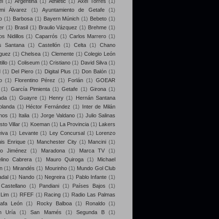
el
(1)
Argentina
(1)
Athletic
(1)
Axel Torres
(1)
mi Álvarez
(1)
Ayuntamiento de Getafe
(1)
o
(1)
Barbosa
(1)
Bayern Múnich
(1)
Bebeto
(1)
er
(1)
Brasil
(1)
Braulio Vázquez
(1)
Brehme
(1)
s Nidillos
(1)
Caparrós
(1)
Carlos Marrero
(1)
s Santana
(1)
Castellón
(1)
Celta
(1)
Chano
guez
(1)
Chelsea
(1)
Clemente
(1)
Colegio León
illo
(1)
Coliseum
(1)
Cristiano
(1)
David Silva
(1)
d
(1)
Del Piero
(1)
Digital Plus
(1)
Don Balón
(1)
o
(1)
Florentino Pérez
(1)
Forlán
(1)
GOEAR
(1)
García Pimienta
(1)
Getafe
(1)
Girona
(1)
ada
(1)
Guayre
(1)
Henry
(1)
Hernán Santana
olanda
(1)
Héctor Fernández
(1)
Inter de Milán
nos
(1)
Italia
(1)
Jorge Valdano
(1)
Julio Salinas
sto Villar
(1)
Koeman
(1)
La Provincia
(1)
Lakers
iva
(1)
Levante
(1)
Ley Concursal
(1)
Lorenzo
uis Enrique
(1)
Manchester City
(1)
Mancini
(1)
lo Jiménez
(1)
Maradona
(1)
Marca TV
(1)
lino Cabrera
(1)
Mauro Quiroga
(1)
Michael
n
(1)
Mirandés
(1)
Mourinho
(1)
Mundo Gol Club
dal
(1)
Nando
(1)
Negreira
(1)
Pablo Infante
(1)
Castellano
(1)
Pandiani
(1)
Países Bajos
(1)
 Lim
(1)
RFEF
(1)
Racing
(1)
Radio Las Palmas
afa León
(1)
Rocky Balboa
(1)
Ronaldo
(1)
n Uría
(1)
San Mamés
(1)
Segunda B
(1)