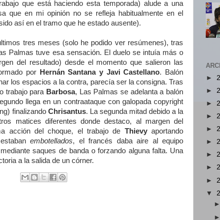
trabajo que está haciendo esta temporada) alude a una
sa que en mi opinión no se refleja habitualmente en el
sido así en el tramo que he estado ausente).
s últimos tres meses (solo he podido ver resúmenes), tras
as Palmas tuve esa sensación. El duelo se intuía más o
rgen del resultado) desde el momento que salieron las
ARC
 formado por
Hernán Santana y Javi Castellano
. Balón
►
har los espacios a la contra, parecía ser la consigna. Tras
►
 trabajo para
Barbosa
, Las Palmas se adelanta a balón
egundo llega en un contraataque con galopada copyright
►
ing) finalizando
Chrisantus
. La segunda mitad debido a la
►
otros matices diferentes donde destaco, al margen del
►
ima acción del choque, el trabajo de
Thievy
aportando
s estaban
embotellados
, el francés daba aire al equipo
►
 mediante saques de banda o forzando alguna falta. Una
►
ctoria a la salida de un córner.
►
►
▼