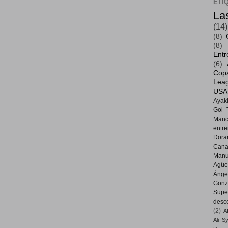
ETI
La
(14)
(8)
(8)
Entr
(6)
Cop
Lea
USA
Ayak
Gol 
Manc
entr
Dora
Cana
Manu
Agüe
Ánge
Gonz
Supe
desc
(2)
A
Ali S