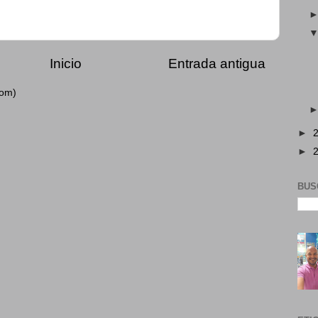
Inicio
Entrada antigua
tom)
►
►
BUS