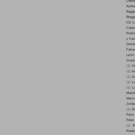
Daimi
Aytha
Baggi
Blogg
CD Lo
Carlo
Rodrí
y Cast
Deivi
Falca
cerró
Gran
(1)
H
(1)
Io
(1)
Ju
(1)
Le
(1)
L
Mano
Marce
Jorda
(1)
Na
Paco 
Peter
(1)
R
Rubé