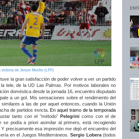
ENT
 victoria de Jeison Murillo (LFP).
ve la gran satisfacción de poder volver a ver un partido
 la tele, de la UD Las Palmas. Por motivos laborales no
tición doméstica desde la jornada 16, encuentro disputado
ate a un gol. Mis sensaciones sobre el rendimiento del
similares a las de por aquel entonces, cuando la Unión
acha de partidos invicta.
En aquel tramo de la temporada
star tanto con el "método"
Pelegrini
como con el de
 se podía a priori asimilar al primero, está recogiendo
. Y precisamente esa impresión me dejó el encuentro del
mería en el Juegos Mediterráneos.
Sergio Lobera
(todos