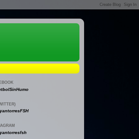
EBOOK
tbolSinHumo
WITTER)
yantorresFSH
TAGRAM
yantorresfsh