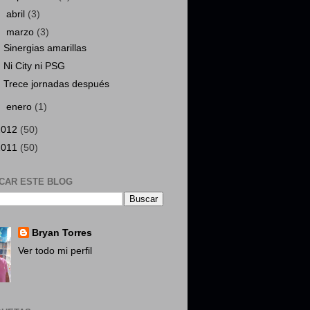
►
abril
(3)
▼
marzo
(3)
Sinergias amarillas
Ni City ni PSG
Trece jornadas después
►
enero
(1)
2012
(50)
2011
(50)
CAR ESTE BLOG
Bryan Torres
Ver todo mi perfil